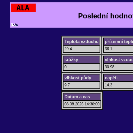
Poslední hodno
Teplota vzduchu
přízemní tepl
29.4
36.1
srážky
vlhkost vzdu
0
30.98
vlhkost půdy
napětí
9.7
14.3
Datum a cas
08.08.2026 14:30:00