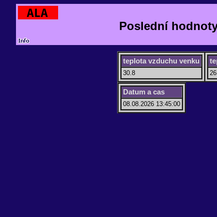
Poslední hodnoty
teplota vzduchu venku
te
30.8
26
Datum a cas
08.08.2026 13:45:00