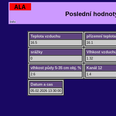
Poslední hodnoty
Teplota vzduchu
přízemní teplota
16.5
16.1
srážky
Vlhkost vzduch
0
1.32
vlhkost půdy 5-35 cm obj. %
Kanál 12
2.6
1.4
Datum a cas
05.02.2026 13:30:00