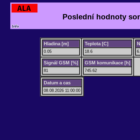
Poslední hodnoty so
Hladina [m]
Teplota [C]
N
0.05
18.6
6
Signál GSM [%]
GSM komunikace [h]
81
745.62
Datum a cas
08.08.2026 11:00:00