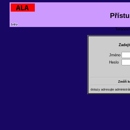
Příst
TeranosId
Zadejt
Jméno
Heslo
Změň k
dotazy adresujte administr